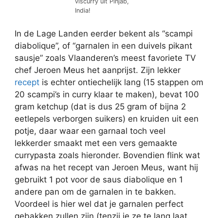
viscurry uit Pinjab,
India!
In de Lage Landen eerder bekent als “scampi
diabolique”, of “garnalen in een duivels pikant
sausje” zoals Vlaanderen’s meest favoriete TV
chef Jeroen Meus het aanprijst. Zijn lekker
recept
is echter ontiechelijk lang (15 stappen om
20 scampi’s in curry klaar te maken), bevat 100
gram ketchup (dat is dus 25 gram of bijna 2
eetlepels verborgen suikers) en kruiden uit een
potje, daar waar een garnaal toch veel
lekkerder smaakt met een vers gemaakte
currypasta zoals hieronder. Bovendien flink wat
afwas na het recept van Jeroen Meus, want hij
gebruikt 1 pot voor de saus diabolique en 1
andere pan om de garnalen in te bakken.
Voordeel is hier wel dat je garnalen perfect
gebakken zullen zijn (tenzij je ze te lang laat