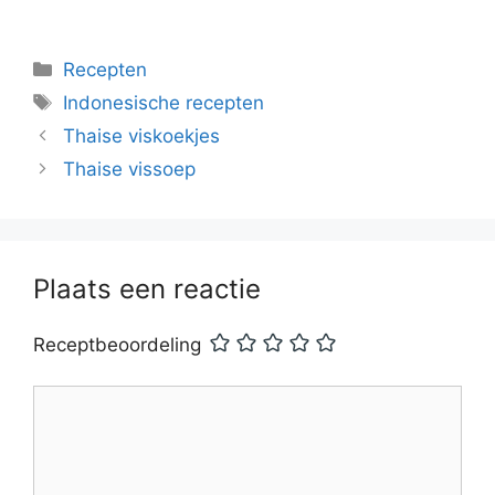
Categorieën
Recepten
Tags
Indonesische recepten
Thaise viskoekjes
Thaise vissoep
Plaats een reactie
Receptbeoordeling
Reactie