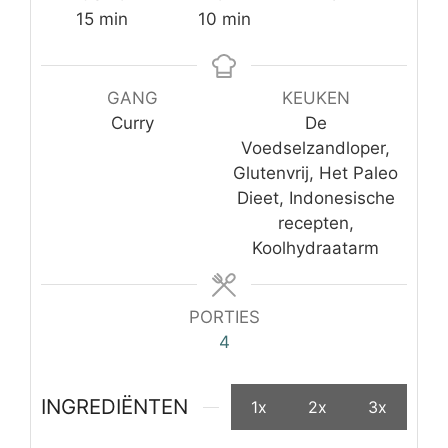
minuten
minuten
15
min
10
min
GANG
KEUKEN
Curry
De
Voedselzandloper,
Glutenvrij, Het Paleo
Dieet, Indonesische
recepten,
Koolhydraatarm
PORTIES
4
INGREDIËNTEN
1x
2x
3x