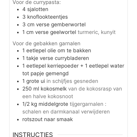
Voor de currypasta:
4
sjalotten
3
knoflookteentjes
3
cm
verse gemberwortel
1
cm
verse geelwortel
turmeric, kunyit
Voor de gebakken garnalen
1
eetlepel olie om te bakken
1
takje verse currybladeren
1
eetlepel kerriepoeder + 1 eetlepel water
tot papje gemengd
1
grote ui
in schijfjes gesneden
250
ml
kokosmelk
van de kokosrasp van
een halve kokosnoot
1/2
kg
middelgrote
tijgergarnalen :
schalen en darmkanaal verwijderen
rotszout naar smaak
INSTRUCTIES