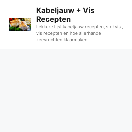
Ga
Kabeljauw + Vis
naar
Recepten
de
inhoud
Lekkere lijst kabeljauw recepten, stokvis ,
vis recepten en hoe allerhande
zeevruchten klaarmaken.