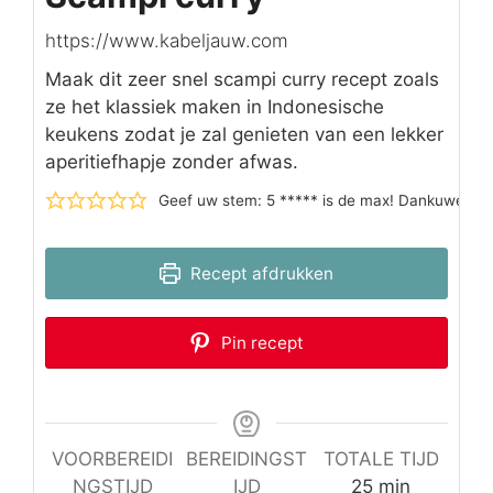
https://www.kabeljauw.com
Maak dit zeer snel scampi curry recept zoals
ze het klassiek maken in Indonesische
keukens zodat je zal genieten van een lekker
aperitiefhapje zonder afwas.
Geef uw stem: 5 ***** is de max! Dankuwel
Recept afdrukken
Pin recept
VOORBEREIDI
BEREIDINGST
TOTALE TIJD
minuten
NGSTIJD
IJD
25
min