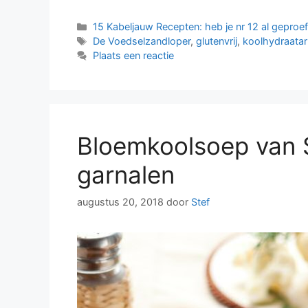
Categorieën
15 Kabeljauw Recepten: heb je nr 12 al geproe
Tags
De Voedselzandloper
,
glutenvrij
,
koolhydraata
Plaats een reactie
Bloemkoolsoep van 
garnalen
augustus 20, 2018
door
Stef