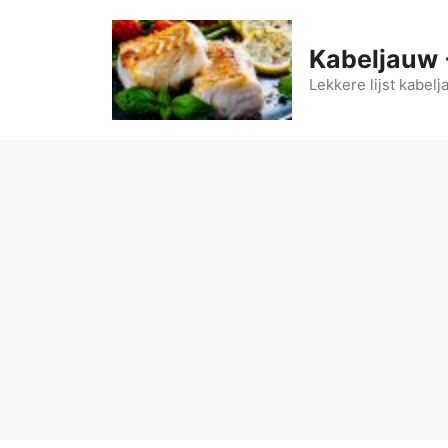
Ga
naar
Kabeljauw 
de
Lekkere lijst kabel
inhoud