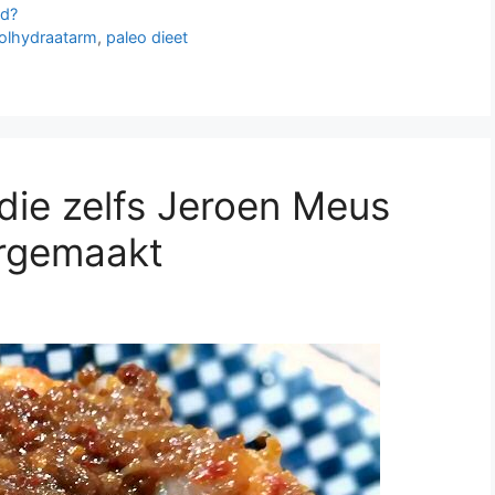
fd?
olhydraatarm
,
paleo dieet
ie zelfs Jeroen Meus
argemaakt