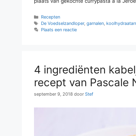
plaats van gekochte currypasta à la Jeroen
Categorieën
Recepten
Tags
De Voedselzandloper
,
garnalen
,
koolhydraata
Plaats een reactie
4 ingrediënten kabe
recept van Pascale
september 9, 2018
door
Stef