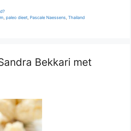
fd?
rm
,
paleo dieet
,
Pascale Naessens
,
Thailand
Sandra Bekkari met