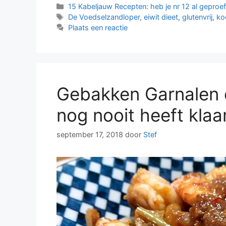
Categorieën
15 Kabeljauw Recepten: heb je nr 12 al geproe
Tags
De Voedselzandloper
,
eiwit dieet
,
glutenvrij
,
ko
Plaats een reactie
Gebakken Garnalen d
nog nooit heeft kla
september 17, 2018
door
Stef