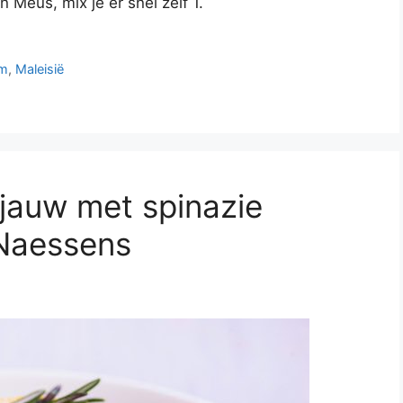
 Meus, mix je er snel zelf 1.
rm
,
Maleisië
ljauw met spinazie
 Naessens